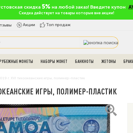
5%
устовская скидка
на любой заказ! Введите купон
A
Скидка действует на товары которые вне акции!
Топ продаж
Акции
тзывы
РУБЕЖНЫЕ МОНЕТЫ
НАБОРЫ МОНЕТ
БАНКНОТЫ
ЖЕТОНЫ
БРАК
019 г. XVI тихоокеанские игры, полимер-пластик
ИХООКЕАНСКИЕ ИГРЫ, ПОЛИМЕР-ПЛАСТИК