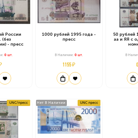
ей России
1000 рублей 1995 года -
50 рублей 
. (без
пресс
аа и ЯЯ с
и) - пресс
ном
ии:
0
Шт.
В Наличии:
0
Шт.
В Нали
₽
1155 ₽
UNC/пресс
Нет В Наличии
UNC пресс