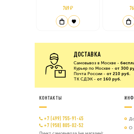
769 ₽
76
ДОСТАВКА
Самовывоз в Москве -
беспл
Курьер по Москве -
от 300 р
Почта России -
от 210 руб.
ТК СДЭК -
от 160 руб.
КОНТАКТЫ
ИНФ
+7 (499) 755-91-45
До
+7 (958) 805-02-52
О 
Пункт самовывоза (не магазин):