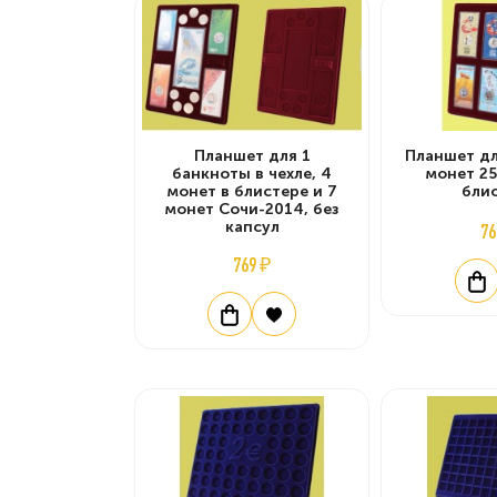
Планшет для 1
Планшет дл
банкноты в чехле, 4
монет 25
монет в блистере и 7
бли
монет Сочи-2014, без
капсул
76
769 ₽