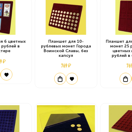
я 6 цветных
Планшет для 10-
Планшет дл
 рублей в
рублевых монет Города
монет 25 
стере
Воинской Славы, без
цветных 
капсул
рублей в
9 ₽
769 ₽
76