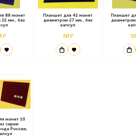
ля 88 монет
Планшет для 42 монет
Планшет дл
22 мм., без
диаметром 27 мм., без
диаметром 
псул
капсул
кап
9 ₽
769 ₽
76
ля монет 10
из серии
рода России,
капсул