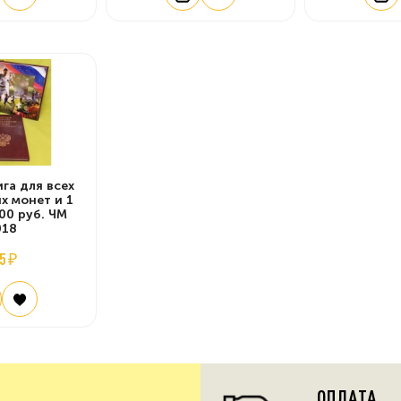
га для всех
х монет и 1
00 руб. ЧМ
018
5 ₽
ОПЛАТА