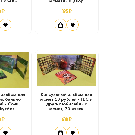
 Победы
монетный двор
0 ₽
395 ₽
 альбом для
Капсульный альбом для
ых банкнот
монет 10 рублей - ГВС и
й - Сочи,
других юбилейных
Футбол
монет, 70 ячеек
0 ₽
400 ₽