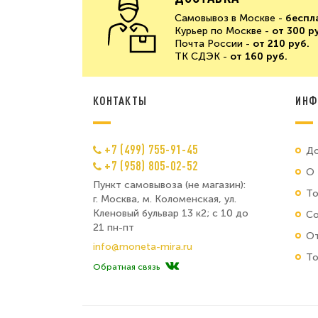
Самовывоз в Москве -
беспл
Курьер по Москве -
от 300 р
Почта России -
от 210 руб.
ТК СДЭК -
от 160 руб.
КОНТАКТЫ
ИНФ
+7 (499) 755-91-45
До
+7 (958) 805-02-52
О 
Пункт самовывоза (не магазин):
Т
г. Москва, м. Коломенская, ул.
Кленовый бульвар 13 к2; с 10 до
Со
21 пн-пт
От
info@moneta-mira.ru
То
Обратная связь