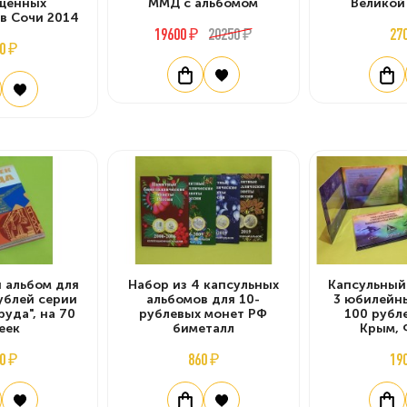
щенных
ММД с альбомом
Великой
в Сочи 2014
19600 ₽
20250 ₽
27
0 ₽
 альбом для
Набор из 4 капсульных
Капсульный
ублей серии
альбомов для 10-
3 юбилейн
руда", на 70
рублевых монет РФ
100 рубле
еек
биметалл
Крым, 
0 ₽
860 ₽
19