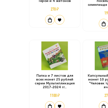
Герои и 4 жетонов
посвя
олимпиаде 
270 ₽
19
Папка и 7 листов для
Капсульный
всех монет 25 рублей
монет 10 р
серии Мультипликация
"Человек т
2017-2024 гг..
яч
1100 ₽
27